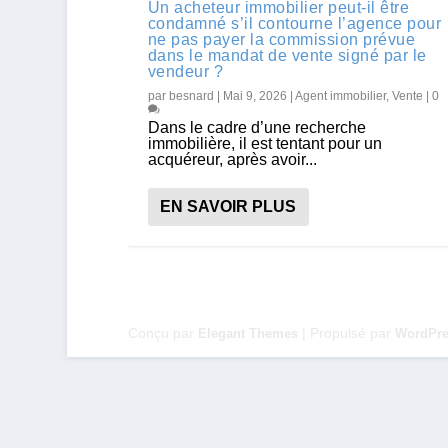
Un acheteur immobilier peut-il être
condamné s’il contourne l’agence pour
ne pas payer la commission prévue
dans le mandat de vente signé par le
vendeur ?
par
besnard
|
Mai 9, 2026
|
Agent immobilier
,
Vente
|
0
Dans le cadre d’une recherche
immobilière, il est tentant pour un
acquéreur, après avoir...
EN SAVOIR PLUS
Conçu par
| Propulsé par
Elegant Themes
WordPre